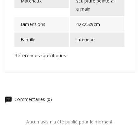
Matériaux
sculpture peinte à l
a main
Dimensions
42x25x9cm
Famille
Intérieur
Références spécifiques
chat
Commentaires (0)
Aucun avis n'a été publié pour le moment.