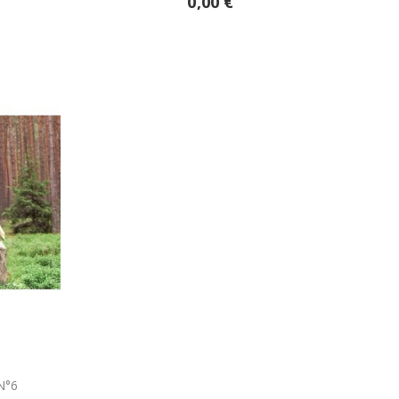
0,00 €
N°6