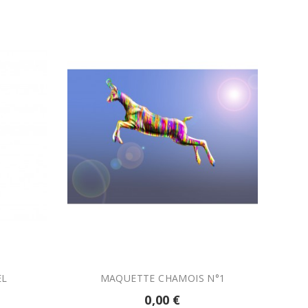

AJOUTER AU PANIER
EL
MAQUETTE CHAMOIS N°1
0,00 €