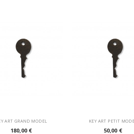


AJOUTER AU PANIER
AJOUTER AU PANIER
KEY ART GRAND MODEL
KEY ART PETIT MOD
180,00 €
50,00 €