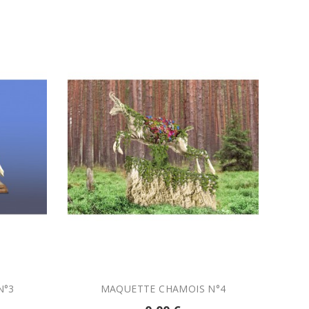

AJOUTER AU PANIER
N°3
MAQUETTE CHAMOIS N°4