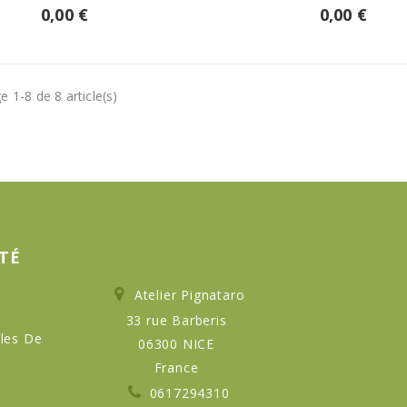
0,00 €
0,00 €
e 1-8 de 8 article(s)
TÉ
Atelier Pignataro
33 rue Barberis
les De
06300 NICE
France
0617294310